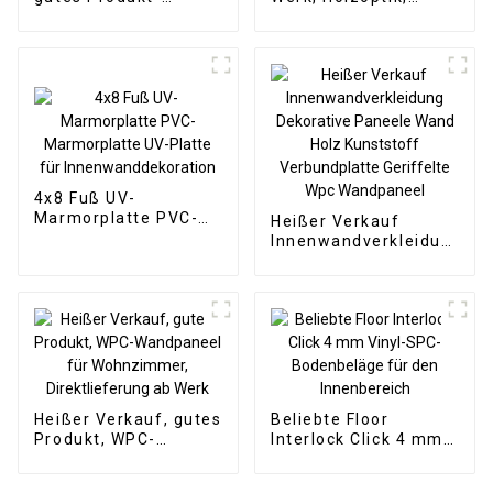
dekoratives WPC-
Klick-SPC-
Wandpaneel für
Vinyldielenboden,
Wohnzimmer-
SPC-Bodenbelag, 8
Direktlieferung von
mm rutschfester
der Fabrik
Holz-SPC-Boden-
Kopie
4x8 Fuß UV-
Marmorplatte PVC-
Heißer Verkauf
Marmorplatte UV-
Innenwandverkleidung
Platte für
Dekorative Paneele
Innenwanddekoration
Wand Holz Kunststoff
Verbundplatte
Geriffelte Wpc
Wandpaneel
Heißer Verkauf, gutes
Beliebte Floor
Produkt, WPC-
Interlock Click 4 mm
Wandpaneel für
Vinyl-SPC-
Wohnzimmer,
Bodenbeläge für den