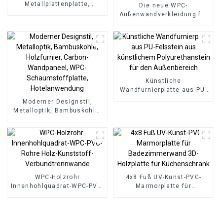
Metallplattenplatte,
Die neue WPC-
Holzfurnierplatte,
Außenwandverkleidung für
Wandplatte,
die Außenwand aus
Bambusholzfaser
umweltfreundlichem Holz-
Kunststoff-
Verbundwerkstoff
Künstliche
Wandfurnierplatte aus PU-
Felsstein aus künstlichem
Moderner Designstil,
Polyurethanstein für den
Metalloptik, Bambuskohle,
Außenbereich
Holzfurnier, Carbon-
Wandpaneel, WPC-
Schaumstoffplatte,
Hotelanwendung
WPC-Holzrohr
4x8 Fuß UV-Kunst-PVC-
Innenhohlquadrat-WPC-PVC-
Marmorplatte für
Rohre Holz-Kunststoff-
Badezimmerwand 3D-
Verbundtrennwände
Holzplatte für
Küchenschrank