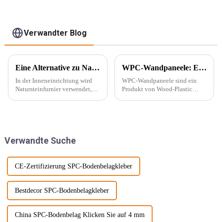
Direktlieferung ab
Innenbereich
Werk
Verwandter Blog
Eine Alternative zu Naturstein – PU-Stein
WPC-Wandpaneele: Ein neuer Baustofftyp
In der Inneneinrichtung wird
WPC-Wandpaneele sind ein
Natursteinfurnier verwendet,
Produkt von Wood-Plastic
um eine konkave und konvexe
Composites. Es besteht aus
Textur an der Wand zu
Polyethylen, Polypropylen,
erzeugen. Mit der Beliebtheit
Polyvinylchlorid und anderen
des Wabi-Sabi-Stils haben sich
Materialien anstelle
Designer immer mehr für ...
herkömmlicher Harzklebstoffe
Verwandte Suche
interessiert.
und wird mit ... gemischt.
CE-Zertifizierung SPC-Bodenbelagkleber
Bestdecor SPC-Bodenbelagkleber
China SPC-Bodenbelag Klicken Sie auf 4 mm