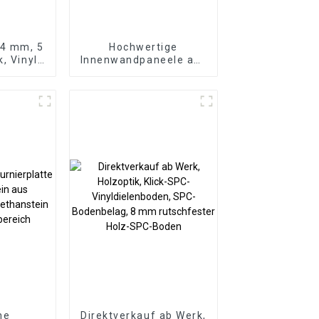
 4 mm, 5
Hochwertige
, Vinyl-
Innenwandpaneele aus
 Click-
3D-PS in Holzfarbe für
, SPC-
die Inneneinrichtung
lag
he
Direktverkauf ab Werk,