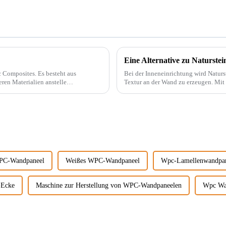
Eine Alternative zu Naturstei
. Es besteht aus
Bei der Inneneinrichtung wird Natur
ren Materialien anstelle
Textur an der Wand zu erzeugen. Mit der Beliebtheit des Wabi-Sabi-Stils begeistern sich
t.
Designer immer mehr für ...
WPC-Wandpaneel
Weißes WPC-Wandpaneel
Wpc-Lamellenwandpa
-Ecke
Maschine zur Herstellung von WPC-Wandpaneelen
Wpc Wa