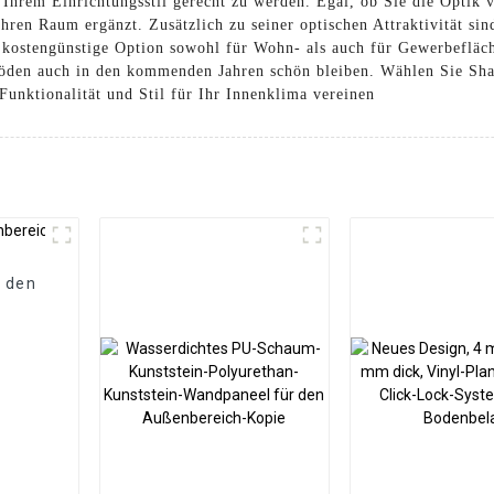
d Ihrem Einrichtungsstil gerecht zu werden. Egal, ob Sie die Optik 
hren Raum ergänzt. Zusätzlich zu seiner optischen Attraktivität si
ne kostengünstige Option sowohl für Wohn- als auch für Gewerbefläc
 Böden auch in den kommenden Jahren schön bleiben. Wählen Sie Sh
unktionalität und Stil für Ihr Innenklima vereinen
 den