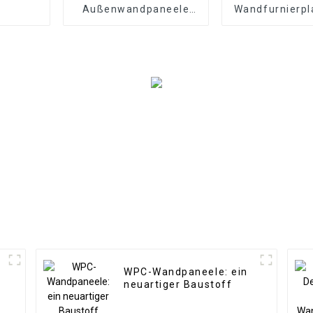
Außenwandpaneele
Wandfurnierpl
aus Polyurethan-PU-
PU-Felsstei
Imitat aus künstlichem
künstlic
Kulturstein
Polyurethanst
den Außenb
WPC-Wandpaneele: ein
neuartiger Baustoff