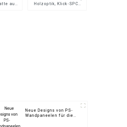
atte aus
Holzoptik, Klick-SPC-
n aus
Vinyldielenboden,
hem
SPC-Bodenbelag, 8
ein für
mm rutschfester Holz-
ereich
SPC-Boden
Neue Designs von PS-
Wandpaneelen für die
Inneneinrichtung.
Wasserdichtes PS-