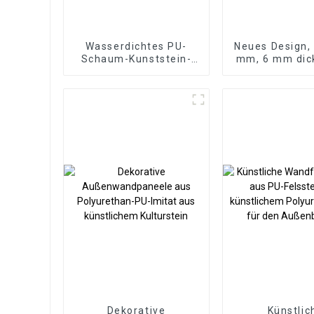
Wasserdichtes PU-
Neues Design,
Schaum-Kunststein-
mm, 6 mm dick
Polyurethan-
Plankenboden,
Kunststein-
Lock-System
Wandpaneel für den
Bodenbe
Außenbereich-Kopie
Dekorative
Künstlic