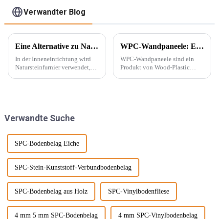
Verwandter Blog
Eine Alternative zu Naturstein – PU-Stein
WPC-Wandpaneele: Ein neuer Baustofftyp
In der Inneneinrichtung wird
WPC-Wandpaneele sind ein
Natursteinfurnier verwendet,
Produkt von Wood-Plastic
um eine konkave und konvexe
Composites. Es besteht aus
Textur an der Wand zu
Polyethylen, Polypropylen,
erzeugen. Mit der Beliebtheit
Polyvinylchlorid und anderen
des Wabi-Sabi-Stils haben sich
Materialien anstelle
Designer immer mehr für ...
herkömmlicher Harzklebstoffe
Verwandte Suche
interessiert.
und wird mit ... gemischt.
SPC-Bodenbelag Eiche
SPC-Stein-Kunststoff-Verbundbodenbelag
SPC-Bodenbelag aus Holz
SPC-Vinylbodenfliese
4 mm 5 mm SPC-Bodenbelag
4 mm SPC-Vinylbodenbelag