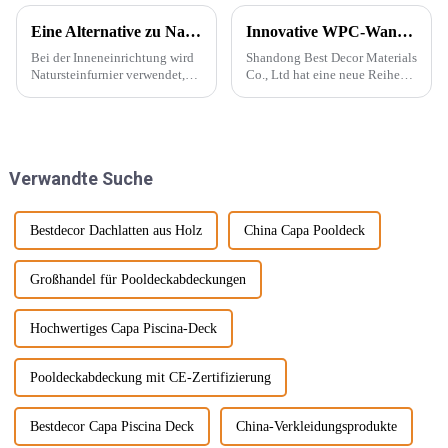
Eine Alternative zu Naturstein – PU-Stein
Innovative WPC-Wandpaneele für stilvolle Häuser
Bei der Inneneinrichtung wird
Shandong Best Decor Materials
Natursteinfurnier verwendet,
Co., Ltd hat eine neue Reihe
um eine konkave und konvexe
leichter, starrer und starker
Textur an der Wand zu
Materialien eingeführt, die
erzeugen. Mit der Beliebtheit
außerdem wasserdicht,
des Wabi-Sabi-Stils begeistern
feuchtigkeitsbeständig und
sich Designer immer mehr für ...
chemikalienbeständig sind.
Verwandte Suche
Diese Materie...
Bestdecor Dachlatten aus Holz
China Capa Pooldeck
Großhandel für Pooldeckabdeckungen
Hochwertiges Capa Piscina-Deck
Pooldeckabdeckung mit CE-Zertifizierung
Bestdecor Capa Piscina Deck
China-Verkleidungsprodukte