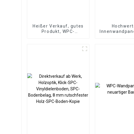
Heißer Verkauf, gutes
Hochwert
Produkt, WPC-
Innenwandpan
Wandpaneel für
3D-PS in Holzf
Wohnzimmer,
die Inneneinr
Direktlieferung ab
Werk