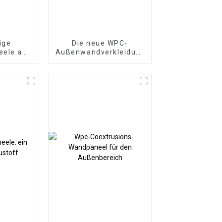
ige
Die neue WPC-
eele aus
Außenwandverkleidung
arbe für
für die Außenwand
ichtung
aus
umweltfreundlichem
Holz-Kunststoff-
Verbundwerkstoff