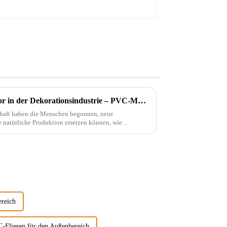
Ein bahnbrechender Innovator in der Dekorationsindustrie – PVC-Marmorplatten
chaft haben die Menschen begonnen, neue
e natürliche Produktion ersetzen können, wie
ereich
-Fliesen für den Außenbereich