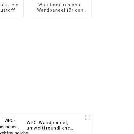
ele: ein
Wpc-Coextrusions-
austoff
Wandpaneel für den
Außenbereich
WPC-Wandpaneel,
umweltfreundliche
Innendekoration aus