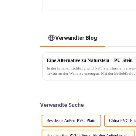
Verwandter Blog
Eine Alternative zu Naturstein – PU-Stein
In der Inneneinrichtung wird Natursteinfurnier verw
Textur an der Wand zu erzeugen. Mit der Beliebtheit des Wabi-Sabi-Stils haben sich
Designer immer mehr für ... interessiert.
Verwandte Suche
Bestdecor Außen-PVC-Platte
China PVC-Flie
Hochwertige PVC-Fliesen für den Außenbereich