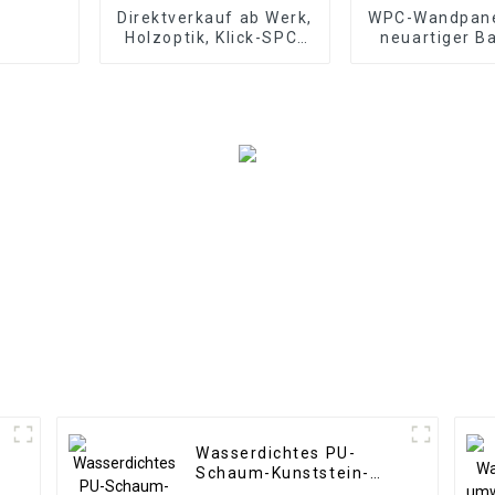
Direktverkauf ab Werk,
WPC-Wandpane
Holzoptik, Klick-SPC-
neuartiger B
Vinyldielenboden,
SPC-Bodenbelag, 8
mm rutschfester Holz-
SPC-Boden-Kopie
Wasserdichtes PU-
Schaum-Kunststein-
Polyurethan-