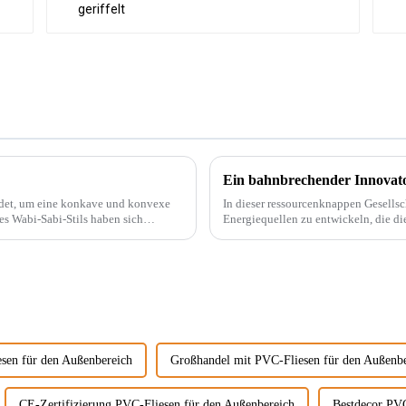
endet, um eine konkave und konvexe
In dieser ressourcenknappen Gesells
Energiequellen zu entwickeln, die di
beispielsweise PVC-Marmorplatten. Echter Marmor ist nicht nur teuer, auch der Abbau wird
...
sen für den Außenbereich
Großhandel mit PVC-Fliesen für den Außenb
CE-Zertifizierung PVC-Fliesen für den Außenbereich
Bestdecor PVC