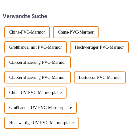
Materialien anstelle
des Wabi-Sabi-Stils haben sich
herkömmlicher Harzklebstoffe
Designer immer mehr für ...
Verwandte Suche
und wird mit ... gemischt.
interessiert.
China-PVC-Marmor
China-PVC-Marmor
Großhandel mit PVC-Marmor
Hochwertiger PVC-Marmor
CE-Zertifizierung PVC-Marmor
CE-Zertifizierung PVC-Marmor
Bestdecor PVC-Marmor
China UV-PVC-Marmorplatte
Großhandel UV-PVC-Marmorplatte
Hochwertige UV-PVC-Marmorplatte