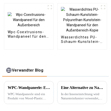
Wand Holz Kunststoff
Verbundplatte
Geriffelte Wpc
Wandpaneel
Wpc-Coextrusions-
Wandpaneel für den
Wasserdichtes PU-
Außenbereich
Schaum-Kunststein-
Polyurethan-
Kunststein-
Wandpaneel für den
Außenbereich-Kopie
Verwandter Blog
WPC-Wandpaneele: Ein neuer Baustofftyp
Eine Alternative zu Naturstein – PU-Stein
WPC-Wandpaneele sind ein
In der Inneneinrichtung wird
Produkt von Wood-Plastic
Natursteinfurnier verwendet,
Composites. Es besteht aus
um eine konkave und konvexe
Polyethylen, Polypropylen,
Textur an der Wand zu
Polyvinylchlorid und anderen
erzeugen. Mit der Beliebtheit