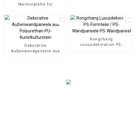
Marmorplatte für
Badezimmerwand 3D-
Holzplatte für
Küchenschrank
Rongchang
Luxusdekoration PS-
Dekorative
Formteile / PS-
Außenwandpaneele aus
Wandpaneele PS-
Polyurethan-PU-
Wandpaneel
Kunstkulturstein