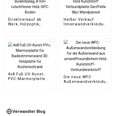
Direktverkauf ab
Heißer Verkauf
Werk, Holzoptik,
Innenwandverkleidung
Klick-SPC-
Dekorative Paneele
Vinyldielenboden,
Wand Holz Kunststoff
SPC-Bodenbelag, 8
Verbundplatte
mm rutschfester
Geriffelte Wpc
Holz-SPC-Boden
Wandpaneel
4x8 Fuß UV-Kunst-
Die neue WPC-
PVC-Marmorplatte
Außenwandverkleidung
für Badezimmerwand
für die Außenwand aus
3D-Holzplatte für
umweltfreundlichem
Küchenschrank
Holz-Kunststoff-
Verbundwerkstoff
Verwandter Blog