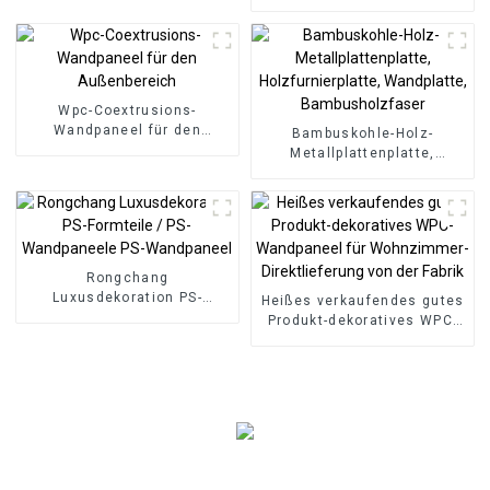
mm, 8 mm dick,
wasserdichte Holzfolien-
Wandplatten für den
Außenbereich mit
Grafikdesign-Lösung
Wpc-Coextrusions-
Wandpaneel für den
Bambuskohle-Holz-
Außenbereich
Metallplattenplatte,
Holzfurnierplatte,
Wandplatte,
Bambusholzfaser
Rongchang
Luxusdekoration PS-
Heißes verkaufendes gutes
Formteile / PS-
Produkt-dekoratives WPC-
Wandpaneele PS-
Wandpaneel für
Wandpaneel
Wohnzimmer-
Direktlieferung von der
Fabrik