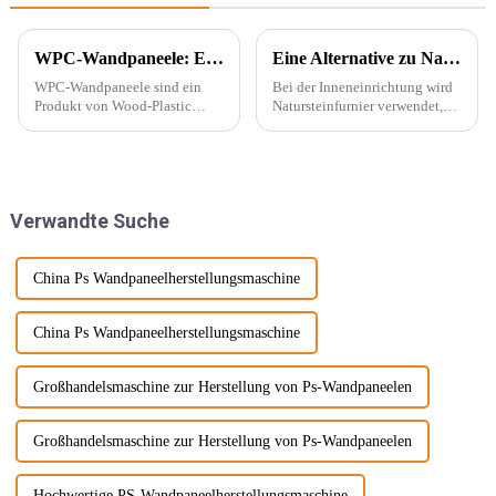
WPC-Wandpaneele: Ein neuer Baustofftyp
Eine Alternative zu Naturstein – PU-Stein
WPC-Wandpaneele sind ein
Bei der Inneneinrichtung wird
Produkt von Wood-Plastic
Natursteinfurnier verwendet,
Composites. Es besteht aus
um eine konkave und konvexe
Polyethylen, Polypropylen,
Textur an der Wand zu
Polyvinylchlorid und anderen
erzeugen. Mit der Beliebtheit
Materialien anstelle
des Wabi-Sabi-Stils begeistern
herkömmlicher Harzklebstoffe
sich Designer immer mehr für ...
Verwandte Suche
und wird mit ... gemischt.
China Ps Wandpaneelherstellungsmaschine
China Ps Wandpaneelherstellungsmaschine
Großhandelsmaschine zur Herstellung von Ps-Wandpaneelen
Großhandelsmaschine zur Herstellung von Ps-Wandpaneelen
Hochwertige PS-Wandpaneelherstellungsmaschine