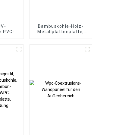
UV-
Bambuskohle-Holz-
e PVC-
Metallplattenplatte,
e UV-
Holzfurnierplatte,
ür
Wandplatte,
oration
Bambusholzfaser