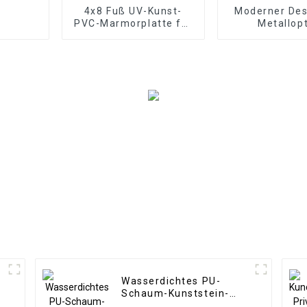
4x8 Fuß UV-Kunst-
Moderner Desi
PVC-Marmorplatte für
Metallopt
Badezimmerwand 3D-
Bambusko
Holzplatte für
Holzfurnier, 
Küchenschrank
Wandpaneel
Schaumstoffp
Hotelanwe
Wasserdichtes PU-
Schaum-Kunststein-
Polyurethan-