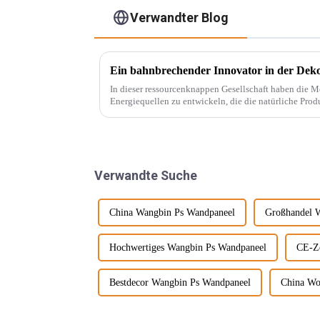
Verwandter Blog
In dieser ressourcenknappen Gesellschaft haben die 
Energiequellen zu entwickeln, die die natürliche Prod
beispielsweise PVC-Marmorplatten. Echter Marmor ist nicht nur teuer, auch der Abbau wird
...
Verwandte Suche
China Wangbin Ps Wandpaneel
Großhandel 
Hochwertiges Wangbin Ps Wandpaneel
CE-Ze
Bestdecor Wangbin Ps Wandpaneel
China Wo