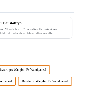
 Baustofftyp
-Plastic Composites. Es besteht aus
chlorid und anderen Materialien anstelle
d mit ... gemischt.
hwertiges Wangbin Ps Wandpaneel
andpaneel
Bestdecor Wangbin Ps Wandpaneel