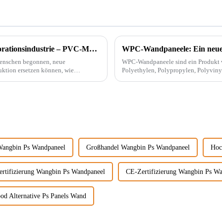
Ein bahnbrechender Innovator in der Dekorationsindustrie – PVC-Marmorplatten
WPC-Wandpaneele: Ein neuer
Menschen begonnen, neue
WPC-Wandpaneele sind ein Produkt von Wood
uktion ersetzen können, wie
Polyethylen, Polypropylen, Polyvinyl
herkömmlicher Harzklebstoffe und wir
Wangbin Ps Wandpaneel
Großhandel Wangbin Ps Wandpaneel
Hoc
rtifizierung Wangbin Ps Wandpaneel
CE-Zertifizierung Wangbin Ps W
od Alternative Ps Panels Wand