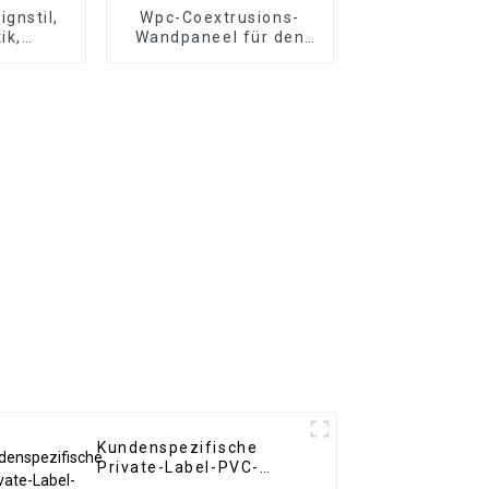
gnstil,
Wpc-Coextrusions-
ik,
Wandpaneel für den
hle,
Außenbereich
Carbon-
, WPC-
latte,
ndung
Kundenspezifische
Private-Label-PVC-
Marmorplatte im