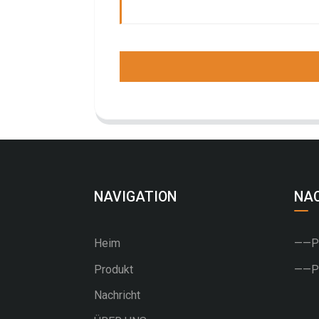
NAVIGATION
NA
Heim
——PU
Produkt
——PV
Nachricht