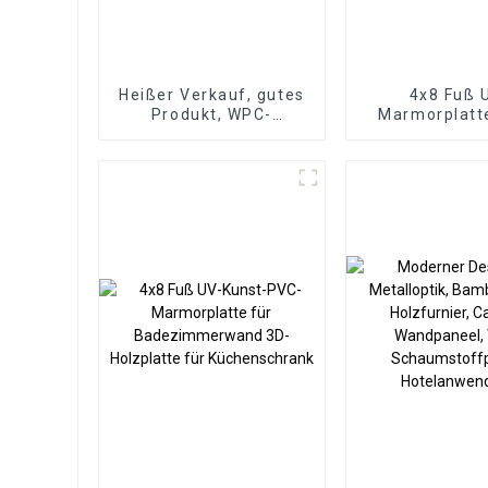
Heißer Verkauf, gutes
4x8 Fuß 
Produkt, WPC-
Marmorplatt
Wandpaneel für
Marmorplatt
Wohnzimmer,
Platte f
Direktlieferung ab
Innenwanddek
Werk