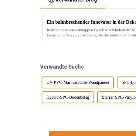
In dieser ressourcenknappen Gesellschaft haben die 
Energiequellen zu entwickeln, die die natürliche Prod
beispielsweise PVC-Marmorplatten. Echter Marmor ist nicht nur teuer, auch der Abbau wird
...
Verwandte Suche
UV-PVC-Marmorplatte-Wandpaneel
SPC-Bo
Hybrid-SPC-Bodenbelag
Starrer SPC-Vinyl