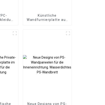
WPC-
Künstliche
kleidung
Wandfurnierplatte aus
enwand
PU-Felsstein aus
künstlichem
dlichem
Polyurethanstein für
toff-
den Außenbereich
kstoff
fische
Neue Designs von PS-