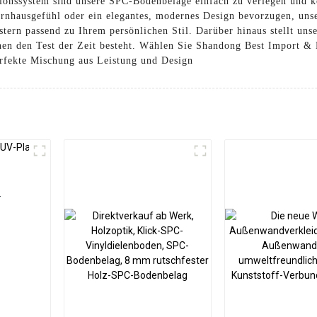
lationssystem sind unsere SPC-Bodenbeläge einfach zu verlegen und
uernhausgefühl oder ein elegantes, modernes Design bevorzugen, un
tern passend zu Ihrem persönlichen Stil. Darüber hinaus stellt unse
hen den Test der Zeit besteht. Wählen Sie Shandong Best Import & 
rfekte Mischung aus Leistung und Design
-