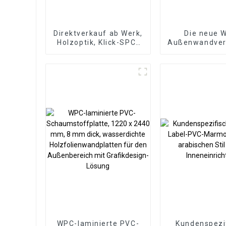
Direktverkauf ab Werk,
Die neue 
Holzoptik, Klick-SPC-
Außenwandver
Vinyldielenboden,
für die Auß
SPC-Bodenbelag, 8
aus
mm rutschfester Holz-
umweltfreun
SPC-Bodenbelag
Holz-Kunsts
Verbundwer
WPC-laminierte PVC-
Kundenspezi