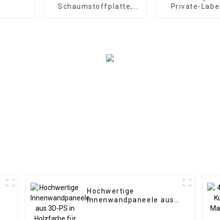
Schaumstoffplatte,
Private-Labe
1220 x 2440 mm, 8
Marmorplat
mm dick, wasserdichte
arabischen Sti
Holzfolienwandplatten
Inneneinric
für den Außenbereich
mit Grafikdesign-
Lösung
Hochwertige
Innenwandpaneele aus
3D-PS in Holzfarbe für
die Inneneinrichtung