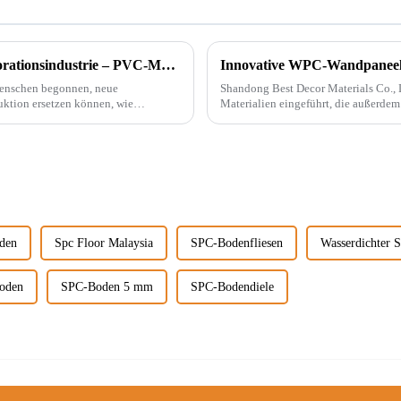
Ein bahnbrechender Innovator in der Dekorationsindustrie – PVC-Marmorplatten
Innovative WPC-Wandpaneele 
Menschen begonnen, neue
Shandong Best Decor Materials Co., Lt
uktion ersetzen können, wie
Materialien eingeführt, die außerdem
chemikalienbeständig sind
den
Spc Floor Malaysia
SPC-Bodenfliesen
Wasserdichter
boden
SPC-Boden 5 mm
SPC-Bodendiele