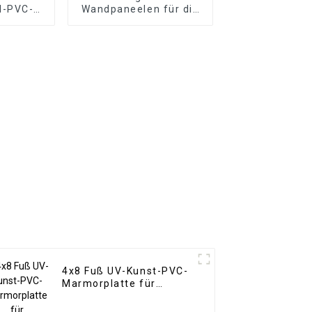
l-PVC-
Wandpaneelen für die
te im
Inneneinrichtung.
l für die
Wasserdichtes PS-
htung
Wandbrett
4x8 Fuß UV-Kunst-PVC-
Marmorplatte für
Badezimmerwand 3D-
Holzplatte für