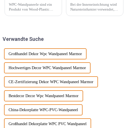
WPC-Wandpaneele sind ein
Bei der Inneneinrichtung wird
Produkt von Wood-Plastic
Natursteinfurnier verwendet,
Composites. Es besteht aus
um eine konkave und konvexe
Polyethylen, Polypropylen,
Textur an der Wand zu
Polyvinylchlorid und anderen
erzeugen. Mit der Beliebtheit
Materialien anstelle
des Wabi-Sabi-Stils begeistern
herkömmlicher Harzklebstoffe
sich Designer immer mehr für ...
Verwandte Suche
und wird mit ... gemischt.
Großhandel Dekor Wpc Wandpaneel Marmor
Hochwertiges Decor WPC Wandpaneel Marmor
CE-Zertifizierung Dekor WPC Wandpaneel Marmor
Bestdecor Decor Wpc Wandpaneel Marmor
China-Dekorplatte WPC-PVC-Wandpaneel
Großhandel Dekorplatte WPC PVC Wandpaneel