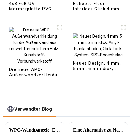
4x8 Fuß UV-
Beliebte Floor
Marmorplatte PVC-
Interlock Click 4 mm
Marmorplatte UV-
Vinyl-SPC-
Platte für
Bodenbeläge für den
Innenwanddekoration
Innenbereich
Neues Design, 4 mm,
5 mm, 6 mm dick,
Die neue WPC-
Vinyl-Plankenboden,
Außenwandverkleidung
Click-Lock-System,
für die Außenwand aus
SPC-Bodenbelag
umweltfreundlichem
Holz-Kunststoff-
Verbundwerkstoff
Verwandter Blog
WPC-Wandpaneele: Ein neuer Baustofftyp
Eine Alternative zu Naturstein – PU-Stein