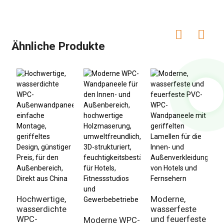
Ähnliche Produkte
H
H
I
a
Hochwertige,
Moderne,
M
wasserdichte
wasserfeste
W
WPC-
und feuerfeste
Moderne WPC-