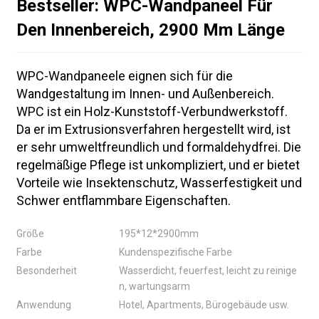
Bestseller: WPC-Wandpaneel Für
Den Innenbereich, 2900 Mm Länge
WPC-Wandpaneele eignen sich für die
Wandgestaltung im Innen- und Außenbereich.
WPC ist ein Holz-Kunststoff-Verbundwerkstoff.
Da er im Extrusionsverfahren hergestellt wird, ist
er sehr umweltfreundlich und formaldehydfrei. Die
regelmäßige Pflege ist unkompliziert, und er bietet
Vorteile wie Insektenschutz, Wasserfestigkeit und
Schwer entflammbare Eigenschaften.
Größe
195*12*2900mm
Farbe
Kundenspezifische Farbe
Besonderheit
Wasserdicht, feuerfest, leicht zu reinige
n, wartungsarm
Anwendung
Hotel, Apartments, Bürogebäude usw.