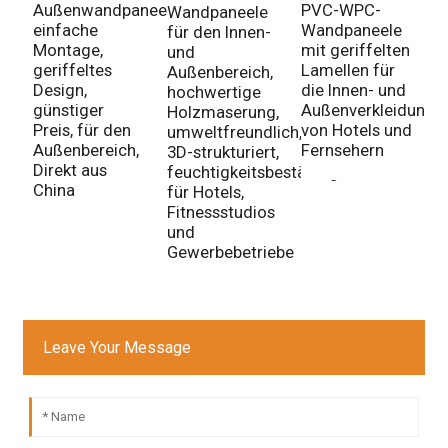
W
Außenwandpaneele,
PVC-WPC-
Wandpaneele
g
einfache
Wandpaneele
für den Innen-
Montage,
mit geriffelten
und
geriffeltes
Lamellen für
Außenbereich,
Design,
die Innen- und
hochwertige
günstiger
Außenverkleidung
Holzmaserung,
Preis, für den
von Hotels und
umweltfreundlich,
Außenbereich,
Fernsehern
3D-strukturiert,
Direkt aus
feuchtigkeitsbeständig,
China
für Hotels,
Fitnessstudios
und
Gewerbebetriebe
Leave Your Message