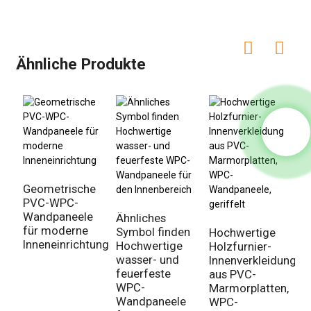
Ähnliche Produkte
Geometrische
PVC-WPC-
Wandpaneele
Ähnliches
für moderne
Symbol finden
Hochwertige
Inneneinrichtung
Hochwertige
Holzfurnier-
wasser- und
Innenverkleidung
D
feuerfeste
aus PVC-
m
WPC-
Marmorplatten,
u
Wandpaneele
WPC-
W