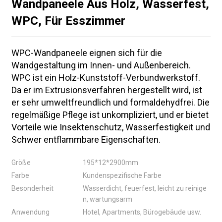
Wandpaneele Aus Holz, Wasserfest,
WPC, Für Esszimmer
WPC-Wandpaneele eignen sich für die
Wandgestaltung im Innen- und Außenbereich.
WPC ist ein Holz-Kunststoff-Verbundwerkstoff.
Da er im Extrusionsverfahren hergestellt wird, ist
er sehr umweltfreundlich und formaldehydfrei. Die
regelmäßige Pflege ist unkompliziert, und er bietet
Vorteile wie Insektenschutz, Wasserfestigkeit und
Schwer entflammbare Eigenschaften.
Größe
195*12*2900mm
Farbe
Kundenspezifische Farbe
Besonderheit
Wasserdicht, feuerfest, leicht zu reinige
n, wartungsarm
Anwendung
Hotel, Apartments, Bürogebäude usw.