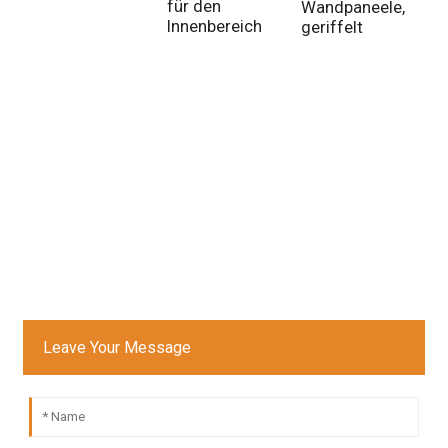
für den
Wandpaneele,
W
Innenbereich
geriffelt
v
e
U
E
W
Leave Your Message