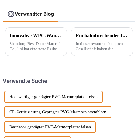
Wandtapetenpaneele,
für den Außenbereich
geriffelt
mit Grafikdesign-
Verwandter Blog
Lösung
Innovative WPC-Wandpaneele für stilvolle Häuser
Ein bahnbrechender Innovator in der Dekorationsindustrie – PVC-Marmorplatten
Shandong Best Decor Materials
In dieser ressourcenknappen
Co., Ltd hat eine neue Reihe
Gesellschaft haben die
leichter, starrer und starker
Menschen begonnen, neue
Materialien eingeführt, die
Energiequellen zu entwickeln,
außerdem wasserdicht,
die die natürliche Produktion
feuchtigkeitsbeständig und
ersetzen können, wie
chemikalienbeständig sind.
beispielsweise PVC-
Verwandte Suche
Diese Materie...
Marmorplatten. Echter Marmor
ist nicht nur teuer, auch der
Abbau wird ...
Hochwertiger geprägter PVC-Marmorplattenfelsen
CE-Zertifizierung Geprägter PVC-Marmorplattenfelsen
Bestdecor geprägter PVC-Marmorplattenfelsen