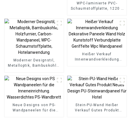
WPC-laminierte PVC-
Schaumstoffplatte, 1220 x
2440 mm, 8 mm dick,
wasserdichte
Holzfolienwandplatten für
den Außenbereich mit
Grafikdesign-Lösung
Heißer Verkauf
Innenwandverkleidung
Moderner Designstil,
Dekorative Paneele Wand
Metalloptik, Bambuskohle,
Holz Kunststoff
Holzfurnier, Carbon-
Verbundplatte Geriffelte
Wandpaneel, WPC-
Wpc Wandpaneel
Schaumstoffplatte,
Hotelanwendung
Neue Designs von PS-
Stein-PU-Wand Heißer
Wandpaneelen für die
Verkauf Gutes Produkt
Inneneinrichtung.
Neues Design PU-
Wasserdichtes PS-
Steinwandpaneel für Hotel
Wandbrett