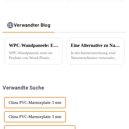
Wandpaneel für
Verbundwerkstoff
Wohnzimmer-
Direktlieferung von
der Fabrik
Verwandter Blog
WPC-Wandpaneele: Ein neuer Baustofftyp
Eine Alternative zu Naturstein – PU-Stein
WPC-Wandpaneele sind ein
In der Inneneinrichtung wird
Produkt von Wood-Plastic
Natursteinfurnier verwendet,
Composites. Es besteht aus
um eine konkave und konvexe
Polyethylen, Polypropylen,
Textur an der Wand zu
Polyvinylchlorid und anderen
erzeugen. Mit der Beliebtheit
Materialien anstelle
des Wabi-Sabi-Stils haben sich
herkömmlicher Harzklebstoffe
Designer immer mehr für ...
Verwandte Suche
und wird mit ... gemischt.
interessiert.
China PVC-Marmorplatte 3 mm
China PVC-Marmorplatte 3 mm