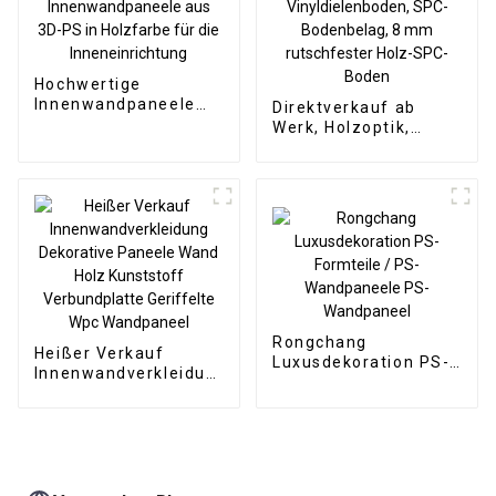
Hochwertige
Innenwandpaneele
Direktverkauf ab
aus 3D-PS in
Werk, Holzoptik,
Holzfarbe für die
Klick-SPC-
Inneneinrichtung
Vinyldielenboden,
SPC-Bodenbelag, 8
mm rutschfester
Holz-SPC-Boden
Rongchang
Heißer Verkauf
Luxusdekoration PS-
Innenwandverkleidung
Formteile / PS-
Dekorative Paneele
Wandpaneele PS-
Wand Holz Kunststoff
Wandpaneel
Verbundplatte
Geriffelte Wpc
Wandpaneel