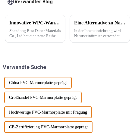
Verwandter Blog
Innovative WPC-Wandpaneele für stilvolle Häuser
Eine Alternative zu Naturstein – PU-Stein
Shandong Best Decor Materials
In der Inneneinrichtung wird
Co., Ltd hat eine neue Reihe
Natursteinfurnier verwendet,
leichter, starrer und starker
um eine konkave und konvexe
Materialien eingeführt, die
Textur an der Wand zu
außerdem wasserdicht,
erzeugen. Mit der Beliebtheit
feuchtigkeitsbeständig und
des Wabi-Sabi-Stils haben sich
chemikalienbeständig sind.
Designer immer mehr für ...
Verwandte Suche
Diese Materie...
interessiert.
China PVC-Marmorplatte geprägt
Großhandel PVC-Marmorplatte geprägt
Hochwertige PVC-Marmorplatte mit Prägung
CE-Zertifizierung PVC-Marmorplatte geprägt