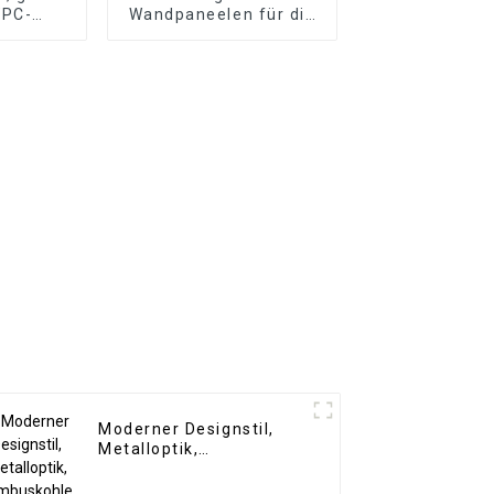
WPC-
Wandpaneelen für die
l für
Inneneinrichtung.
er,
Wasserdichtes PS-
ung ab
Wandbrett
Moderner Designstil,
Metalloptik,
Bambuskohle,
Holzfurnier, Carbon-