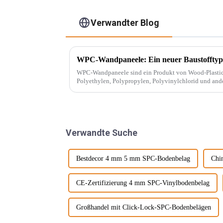
Verwandter Blog
WPC-Wandpaneele: Ein neuer Baustofftyp
WPC-Wandpaneele sind ein Produkt von Wood-Plastic Composites
Polyethylen, Polypropylen, Polyvinylchlorid und ande
herkömmlicher Harzklebstoffe und wird mit ... gemisch
Verwandte Suche
Bestdecor 4 mm 5 mm SPC-Bodenbelag
Chi
CE-Zertifizierung 4 mm SPC-Vinylbodenbelag
Großhandel mit Click-Lock-SPC-Bodenbelägen