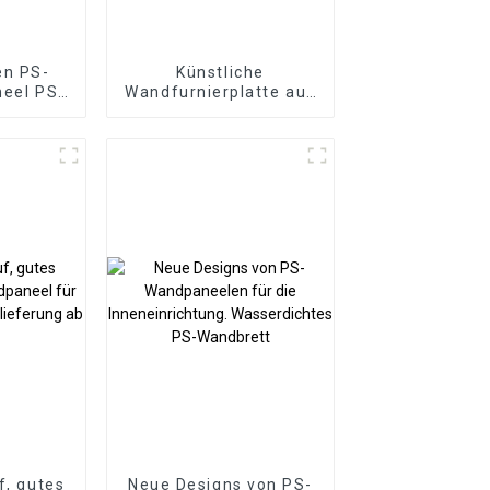
en PS-
Künstliche
eel PS-
Wandfurnierplatte aus
S-
PU-Felsstein aus
atte für
künstlichem
ichtung
Polyurethanstein für
den Außenbereich
f, gutes
Neue Designs von PS-