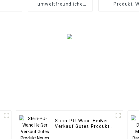
umweltfreundliche
Produkt, 
Innendekoration aus
Wandpanee
geriffeltem
Wohnzimm
Verbundwerkstoff
Direktliefer
Werk
Stein-PU-Wand Heißer
Verkauf Gutes Produkt
Neues Design PU-
Steinwandpaneel für