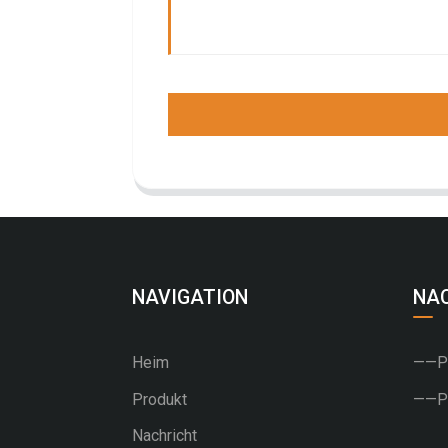
NAVIGATION
NA
Heim
——PU
Produkt
——PV
Nachricht