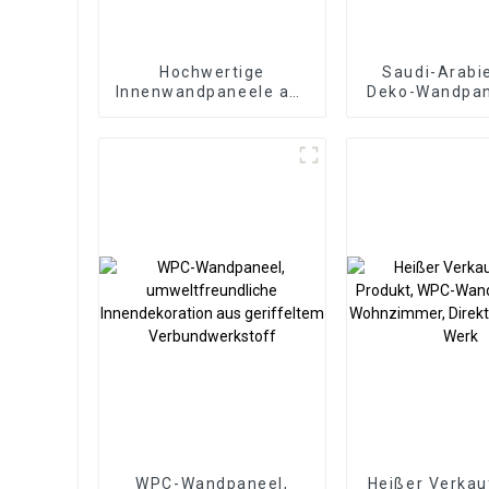
Hochwertige
Saudi-Arabi
Innenwandpaneele aus
Deko-Wandpan
3D-PS in Holzfarbe für
Platte P
die Inneneinrichtung
Schaumstoffpl
die Inneneinr
WPC-Wandpaneel,
Heißer Verkau