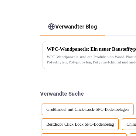
Verwandter Blog
WPC-Wandpaneele: Ein neuer Baustofftyp
WPC-Wandpaneele sind ein Produkt von Wood-Plastic Composites
Polyethylen, Polypropylen, Polyvinylchlorid und ande
herkömmlicher Harzklebstoffe und wird mit ... gemisch
Verwandte Suche
Großhandel mit Click-Lock-SPC-Bodenbelägen
Bestdecor Click Lock SPC-Bodenbelag
Chin