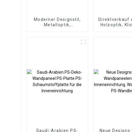
Moderner Designstil,
Direktverkauf 
Metalloptik,
Holzoptik, Kl
Bambuskohle,
Vinyldielen
Holzfurnier, Carbon-
SPC-Bodenbe
Wandpaneel, WPC-
mm rutschfest
Schaumstoffplatte,
SPC-Bod
Hotelanwendung
Saudi-Arabien PS-
Neue Designs 