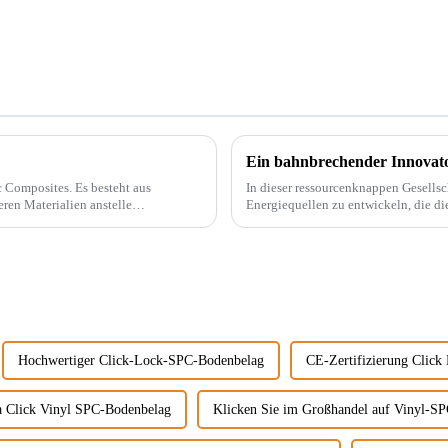
. Es besteht aus
In dieser ressourcenknappen Gesells
ren Materialien anstelle
Energiequellen zu entwickeln, die di
t.
beispielsweise PVC-Marmorplatten. Echter Marmor ist nicht nur teuer, auch der Abbau wird
...
Hochwertiger Click-Lock-SPC-Bodenbelag
CE-Zertifizierung Clic
a Click Vinyl SPC-Bodenbelag
Klicken Sie im Großhandel auf Vinyl-S