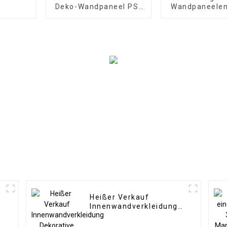
Deko-Wandpaneel PS-
Wandpaneelen 
Platte PS-
Inneneinric
Schaumstoffplatte für
Wasserdicht
die Inneneinrichtung
Wandbre
Heißer Verkauf
Innenwandverkleidung
Dekorative Paneele
Wand Holz Kunststoff