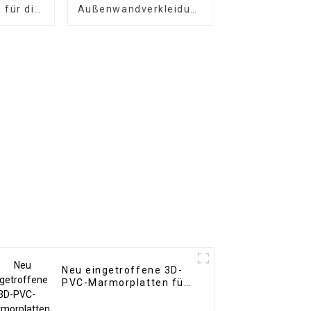
für die
Außenwandverkleidung
htung.
für die Außenwand
es PS-
aus
tt
umweltfreundlichem
Holz-Kunststoff-
Verbundwerkstoff
Neu eingetroffene 3D-
PVC-Marmorplatten für
die Inneneinrichtung