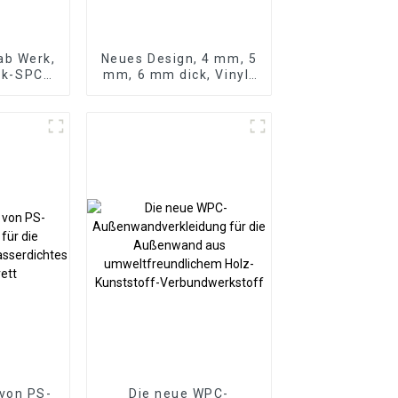
ab Werk,
Neues Design, 4 mm, 5
ick-SPC-
mm, 6 mm dick, Vinyl-
boden,
Plankenboden, Click-
lag, 8
Lock-System, SPC-
er Holz-
Bodenbelag
en
von PS-
Die neue WPC-