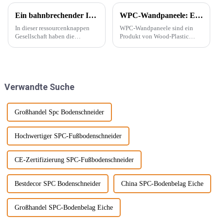
Ein bahnbrechender Innovator in der Dekorationsindustrie – PVC-Marmorplatten
WPC-Wandpaneele: Ein neuer Baustofftyp
In dieser ressourcenknappen
WPC-Wandpaneele sind ein
Gesellschaft haben die
Produkt von Wood-Plastic
Menschen begonnen, neue
Composites. Es besteht aus
Energiequellen zu entwickeln,
Polyethylen, Polypropylen,
die die natürliche Produktion
Polyvinylchlorid und anderen
ersetzen können, wie
Materialien anstelle
beispielsweise PVC-
herkömmlicher Harzklebstoffe
Verwandte Suche
Marmorplatten. Echter Marmor
und wird mit ... gemischt.
ist nicht nur teuer, auch der
Abbau wird ...
Großhandel Spc Bodenschneider
Hochwertiger SPC-Fußbodenschneider
CE-Zertifizierung SPC-Fußbodenschneider
Bestdecor SPC Bodenschneider
China SPC-Bodenbelag Eiche
Großhandel SPC-Bodenbelag Eiche